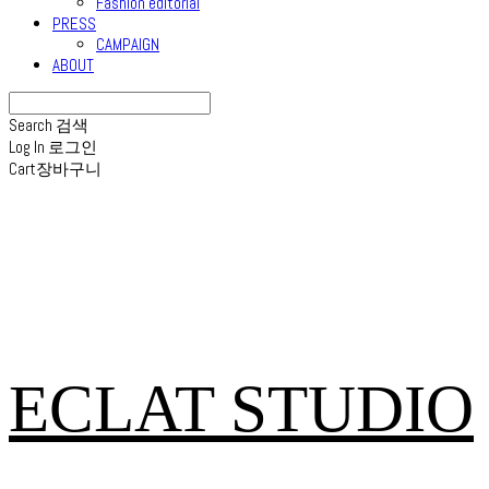
Fashion editorial
PRESS
CAMPAIGN
ABOUT
Search
검색
Log In
로그인
Cart
장바구니
ECLAT STUDIO