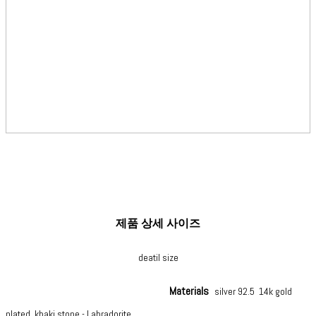
제품 상세 사이즈
deatil size
Materials
silver 92.5 14k gold
plated khaki stone - Labradorite