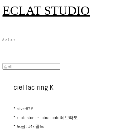
ECLAT STUDIO
ciel lac ring K
* silver92.5
* khaki stone - Labradorite 레브라도
* 도금 : 14k 골드