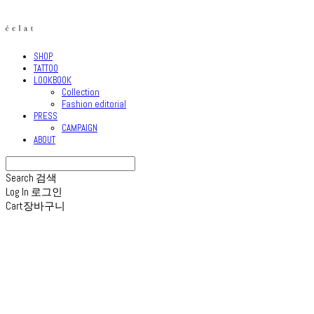
SHOP
TATTOO
LOOKBOOK
Collection
Fashion editorial
PRESS
CAMPAIGN
ABOUT
Search
검색
Log In
로그인
Cart
장바구니