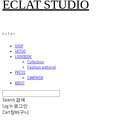
ECLAT STUDIO
SHOP
TATTOO
LOOKBOOK
Collection
Fashion editorial
PRESS
CAMPAIGN
ABOUT
Search
검색
Log In
로그인
Cart
장바구니