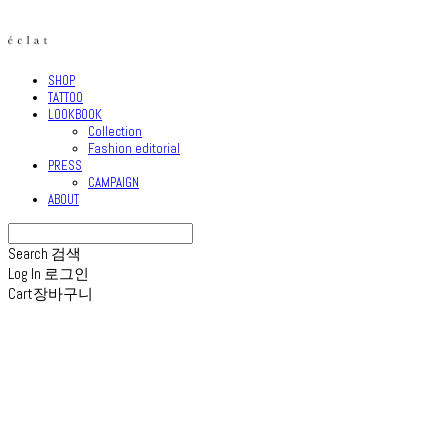
SHOP
TATTOO
LOOKBOOK
Collection
Fashion editorial
PRESS
CAMPAIGN
ABOUT
Search
검색
Log In
로그인
Cart
장바구니