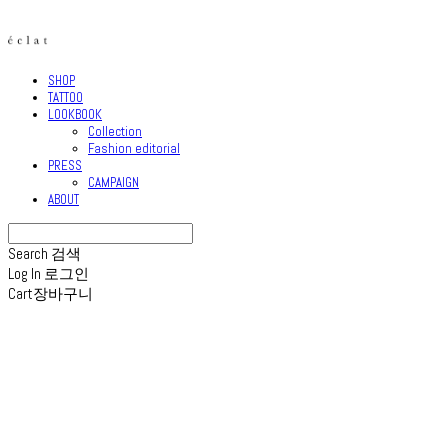
SHOP
TATTOO
LOOKBOOK
Collection
Fashion editorial
PRESS
CAMPAIGN
ABOUT
Search
검색
Log In
로그인
Cart
장바구니