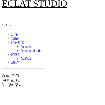
ECLAT STUDIO
SHOP
TATTOO
LOOKBOOK
Collection
Fashion editorial
PRESS
CAMPAIGN
ABOUT
Search
검색
Log In
로그인
Cart
장바구니