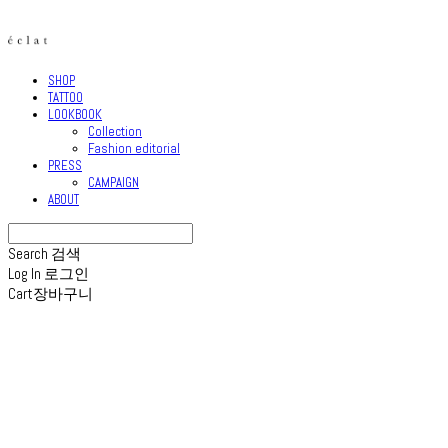
SHOP
TATTOO
LOOKBOOK
Collection
Fashion editorial
PRESS
CAMPAIGN
ABOUT
Search
검색
Log In
로그인
Cart
장바구니