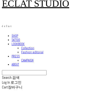
ECLAT STUDIO
SHOP
TATTOO
LOOKBOOK
Collection
Fashion editorial
PRESS
CAMPAIGN
ABOUT
Search
검색
Log In
로그인
Cart
장바구니